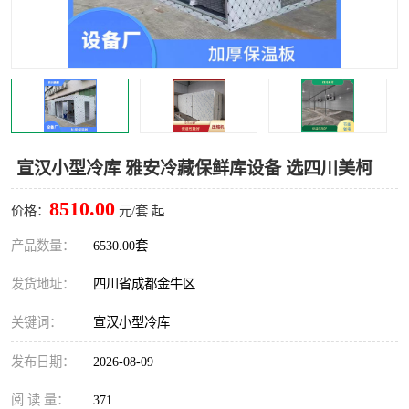
雅安冷库,雅安冻库
攀枝花冻库
烘干冷链
冻库安装，小型冻库造价
内江冷库，内江冻库
宜宾冷库，宜宾冻库设备
达州冷库、达州小型冷库
凉山冻库安装
宣汉小型冷库 雅安冷藏保鲜库设备 选四川美柯
甘孜冻库安装
8510.00
价格：
元/套 起
产品数量：
6530.00套
发货地址：
四川省成都金牛区
关键词：
宣汉小型冷库
发布日期：
2026-08-09
阅 读 量：
371