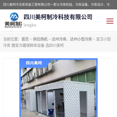
四川美柯冷冻库安装工程有限公司一家以冷库机组、冷库设备、冷库设计、冷冻库设备销售、冷库安装、冻库安装价格及技术服务为一体的综合企业，咨询热线：同等设备材料优惠10% 。公司各种类型安装组合式冷库、冷冻库、冷藏库、气调保鲜库、并提供成套设备供应、安装与调试、维护与维修、技术咨询、操作维修人员技术培训等
四川美柯制冷科技有限公司
lengku
当前位置：
首页
>
供应商机
>
达州冷库、达州小型冷库
> 宣汉小型
冷库安装，冷库价格
四川冷库，四川冻库安装
冷库 雅安冷藏保鲜库设备 选四川美柯
成都冻库，成都冻库价格
绵阳冻库,绵阳保鲜冷库
德阳冻库安装，德阳冷库
广元冻库安装,广元冻库造
价格
价
南充冻库设计,南充冻库安
遂宁冻库
装
资阳冻库，资阳冻库安装
泸州冻库，泸州冷库
乐山冻库,乐山保鲜冷库
自贡冻库组装