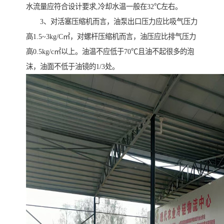
水流量应符合设计要求,冷却水温一般在32℃左右。
3、对活塞压缩机而言，油泵出口压力应比吸气压力
高1.5~3kg/C㎡，对螺杆压缩机而言，油压应比排气压力
高0.5kg/c㎡以上。油温不应低于70℃且油不起很多的泡
沫，油面不低于油镜的1/3处。