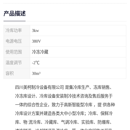
产品描述
冷库功率
3kw
电源电压
380V
使用范围
冷冻冷藏
温度调节
-2℃
容积
30m³
四川美柯制冷设备有限公司 是集冷库生产、冻库销售、
冷冻库设计、冷库设备安装制冷技术咨询及售后服务于
一体的综合性企业，致力于高新智能型冷库 ，提 供各种
冷库设计方案并建造各类大中小型冷库；冷库、保鲜冷
库、物 流冷库、冷藏库、气调冷库、实验库、防爆库、