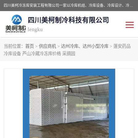
四川美柯冷冻库安装工程有限公司一家以冷库机组、冷库设备、冷库设计、冷冻库设备销售、冷库安装、冻库安装价格及技术服务为一体的综合企业，咨询热线：同等设备材料优惠10% 。公司各种类型安装组合式冷库、冷冻库、冷藏库、气调保鲜库、并提供成套设备供应、安装与调试、维护与维修、技术咨询、操作维修人员技术培训等
四川美柯制冷科技有限公司
lengku
当前位置：
首页
>
供应商机
>
达州冷库、达州小型冷库
> 蓬安药品
冷库安装，冷库价格
四川冷库，四川冻库安装
冷库设备 芦山冷藏冷冻库价格 采摘园
成都冻库，成都冻库价格
绵阳冻库,绵阳保鲜冷库
德阳冻库安装，德阳冷库
广元冻库安装,广元冻库造
价格
价
南充冻库设计,南充冻库安
遂宁冻库
装
资阳冻库，资阳冻库安装
泸州冻库，泸州冷库
乐山冻库,乐山保鲜冷库
自贡冻库组装