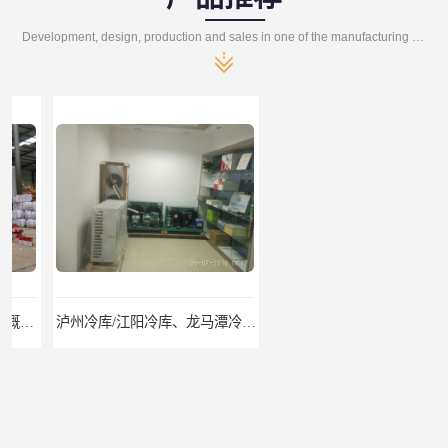
Development, design, production and sales in one of the manufacturing enterprises
泸州冷库/江阳冷库、龙马潭冷库、纳溪冷库、泸县冷库、合江冷库、叙永冷库、古蔺冷库
遂宁冻库/遂宁冻库价格/遂宁冻库安装