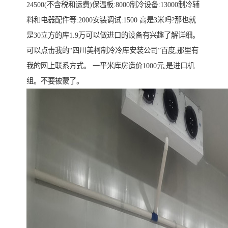
24500(不含税和运费)保温板:8000制冷设备:13000制冷辅
料和电器配件等:2000安装调试:1500 高是3米吗?那也就
是30立方的库1.9万可以做进口的设备有兴趣了解详细。
可以点击我的“四川美柯制冷冷库安装公司”百度,那里有
我的网上联系方式。 一平米库房造价1000元,是进口机
组。不要被蒙了。