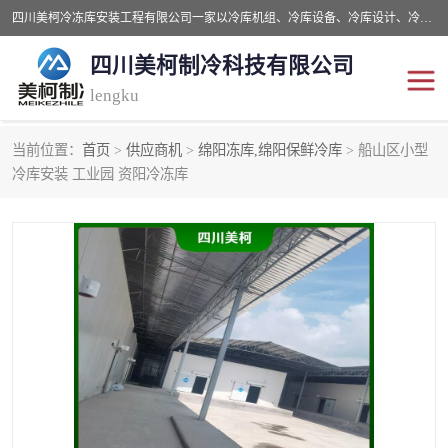
四川美柯冷冻库安装工程有限公司一家以冷库机组、冷库设备、冷库设计、冷冻库设备销售、冷库安装、冻库安装价格及技术服务为一体的综合企业，咨询热线：同等设备材料优惠10% 。公司各种类型安装组合式冷库、冷冻库、冷藏库、气调保鲜库、并提供成套设备供应、安装与调试、维护与维修、技术咨询、操作维修人员技术培训等
四川美柯制冷科技有限公司
lengku
当前位置：
首页
>
供应商机
>
绵阳冻库,绵阳保鲜冷库
> 船山区小型
冷库安装，冷库价格
四川冷库，四川冻库安装
冷库安装 工业园 资阳冷冻库
成都冻库，成都冻库价格
绵阳冻库,绵阳保鲜冷库
德阳冻库安装，德阳冷库
广元冻库安装,广元冻库造
价格
价
南充冻库设计,南充冻库安
遂宁冻库
装
资阳冻库，资阳冻库安装
泸州冻库，泸州冷库
乐山冻库,乐山保鲜冷库
自贡冻库组装