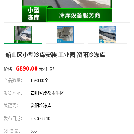
雅安冷库,雅安冻库
攀枝花冻库
烘干冷链
冻库安装，小型冻库造价
内江冷库，内江冻库
宜宾冷库，宜宾冻库设备
达州冷库、达州小型冷库
凉山冻库安装
船山区小型冷库安装 工业园 资阳冷冻库
甘孜冻库安装
6890.00
价格：
元/个 起
产品数量：
1690.00个
发货地址：
四川省成都金牛区
关键词：
资阳冷冻库
发布日期：
2026-08-10
阅 读 量：
356