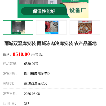
雅安冷库,雅安冻库
攀枝花冻库
烘干冷链
冻库安装，小型冻库造价
内江冷库，内江冻库
宜宾冷库，宜宾冻库设备
达州冷库、达州小型冷库
凉山冻库安装
雨城双温库安装 雨城冻肉冷库安装 农产品基地
甘孜冻库安装
8510.00
价格：
元/套 起
产品数量：
6530.00套
发货地址：
四川省成都金牛区
关键词：
雨城双温库安装
发布日期：
2026-08-08
阅 读 量：
367