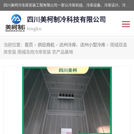
四川美柯冷冻库安装工程有限公司一家以冷库机组、冷库设备、冷库设计、冷冻库设备销售、冷库安装、冻库安装价格及技术服务为一体的综合企业，咨询热线：同等设备材料优惠10% 。公司各种类型安装组合式冷库、冷冻库、冷藏库、气调保鲜库、并提供成套设备供应、安装与调试、维护与维修、技术咨询、操作维修人员技术培训等
四川美柯制冷科技有限公司
lengku
当前位置：
首页
>
供应商机
>
达州冷库、达州小型冷库
> 雨城双温
冷库安装，冷库价格
四川冷库，四川冻库安装
库安装 雨城冻肉冷库安装 农产品基地
成都冻库，成都冻库价格
绵阳冻库,绵阳保鲜冷库
德阳冻库安装，德阳冷库
广元冻库安装,广元冻库造
价格
价
南充冻库设计,南充冻库安
遂宁冻库
装
资阳冻库，资阳冻库安装
泸州冻库，泸州冷库
乐山冻库,乐山保鲜冷库
自贡冻库组装