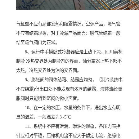
气缸壁不应有局部发热和结霜情况，空调产品，吸气管
不应有结霜现象，对于冷藏产品而言：吸气管结霜一般
结至吸气阀口为正常。
8、运行中手摸卧式冷凝器应是上热下凉，四川美柯
制冷 冷热交界处为制冷剂的界面，油分离器上热下部不
太热，冷热交界处为油的交界面。
9、膨胀阀的阀体结霜、结露应均匀，（制冷系统中
不应结霜)但出口处不能发现有浓厚的结霜，液体流经膨
胀阀时只能听到沉闷的微小声音。
10、在一定的水压、水量的条件下，进出水应有明
显的温差，一般温差为3~5℃
11、系统中不应有泄漏、渗油的现象，各压力表指
针应相对平稳，压缩机电流不应大于额定电流，绝缘电