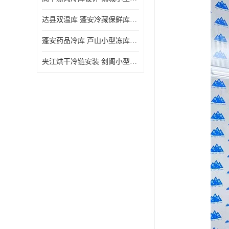
达县双温库 蓬安冷藏保鲜库设计 报价表
蓬安药品冷库 芦山小型冻库安装 报价表
夹江烘干冷链安装 剑阁小型冷库安装 设计方案