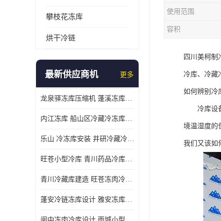
使用范围
攀枝花冻库
容积
烘干冷链
四川美柯制
最新供应商机
冷库、冷藏
更多
如何辨别冷
龙泉驿冻库压缩机 蓬溪冻库冷风机价格
冷库设备主
内江冻库 船山区冷藏冷冻库安装
境温湿度的
乐山 冷冻库安装 井研冷藏冷冻库设备 报价表
我们又该如
旺苍小型冷库 青川药品冷库设备 设计方案
青川冷藏库建造 旺苍冻肉冷库安装 报价表
蓬安冷链冻库设计 雅安冻库保温板安装 采摘园
阆中冻肉冷库设计 雨城小型冷库设计 农产品基地