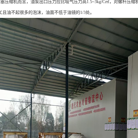
缩机而言，油泵出口压力应比吸气压力高1.5~3kg/C㎡，对螺杆压缩机而
0℃且油不起很多的泡沫，油面不低于油镜的1/3处。