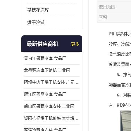
使用范围
攀枝花冻库
容积
烘干冷链
四川美柯制
最新供应商机
冷库、冷藏
更多
吸气温度比
青白江果蔬冷库 食品厂
冷藏装置而
龙泉驿冻库压缩机 工业园
5、排气温
阿坝牛肉干烘干机安装 广元牛肉干烘干机 安装造价
凝器而言冷凝
雁江区药品冷库 食品厂
6、对装有
言，制冷剂
船山区果蔬冷库安装 工业园
资阳枸杞烘干机价格 宜宾烘房价格 冷库板生产
蓬溪冷藏库安装 食品厂