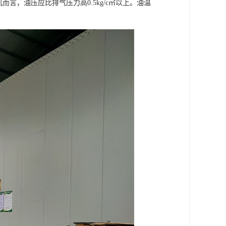
言，油压应比排气压力高0.5kg/c㎡以上。油温