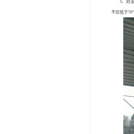
3、对活塞压
不应低于7