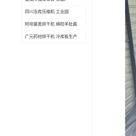
四川冻库压缩机 工业园
阿坝菌类烘干机 绵阳羊肚菌烘干机安装 安装造价
广元药材烘干机 冷库板生产