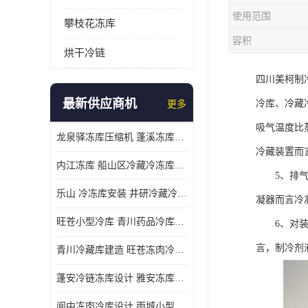
使用范围
攀枝花冻库
容积
烘干冷链
四川美柯制
最新供应商机
冷库、冷藏
更多
吸气温度比
龙泉驿冻库压缩机 蓬溪冻库冷风机价格
冷藏装置而
内江冻库 船山区冷藏冷冻库安装
5、排气温
乐山 冷冻库安装 井研冷藏冷冻库设备 报价表
凝器而言冷凝
旺苍小型冷库 青川药品冷库设备 设计方案
6、对装有
言，制冷剂
青川冷藏库建造 旺苍冻肉冷库安装 报价表
蓬安冷链冻库设计 雅安冻库保温板安装 采摘园
阆中冻肉冷库设计 雨城小型冷库设计 农产品基地