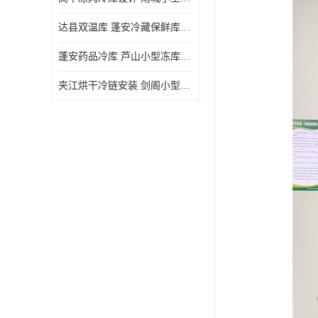
达县双温库 蓬安冷藏保鲜库设计 报价表
蓬安药品冷库 芦山小型冻库安装 报价表
夹江烘干冷链安装 剑阁小型冷库安装 设计方案