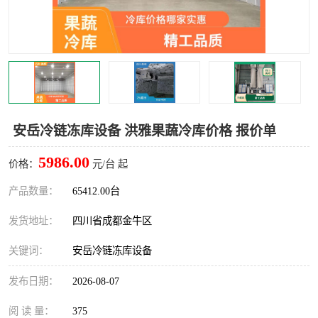
雅安冷库,雅安冻库
攀枝花冻库
烘干冷链
冻库安装，小型冻库造价
内江冷库，内江冻库
宜宾冷库，宜宾冻库设备
达州冷库、达州小型冷库
凉山冻库安装
安岳冷链冻库设备 洪雅果蔬冷库价格 报价单
甘孜冻库安装
5986.00
价格：
元/台 起
产品数量：
65412.00台
发货地址：
四川省成都金牛区
关键词：
安岳冷链冻库设备
发布日期：
2026-08-07
阅 读 量：
375