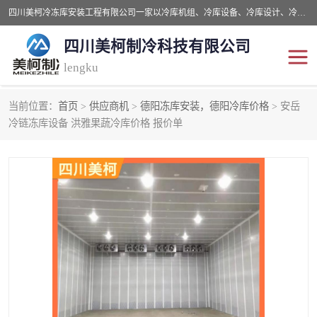
四川美柯冷冻库安装工程有限公司一家以冷库机组、冷库设备、冷库设计、冷冻库设备销售、冷库安装、冻库安装价格及技术服务为一体的综合企业，咨询热线：同等设备材料优惠10% 。公司各种类型安装组合式冷库、冷冻库、冷藏库、气调保鲜库、并提供成套设备供应、安装与调试、维护与维修、技术咨询、操作维修人员技术培训等
四川美柯制冷科技有限公司
lengku
当前位置：
首页
>
供应商机
>
德阳冻库安装，德阳冷库价格
> 安岳
冷库安装，冷库价格
四川冷库，四川冻库安装
冷链冻库设备 洪雅果蔬冷库价格 报价单
成都冻库，成都冻库价格
绵阳冻库,绵阳保鲜冷库
德阳冻库安装，德阳冷库
广元冻库安装,广元冻库造
价格
价
南充冻库设计,南充冻库安
遂宁冻库
装
资阳冻库，资阳冻库安装
泸州冻库，泸州冷库
乐山冻库,乐山保鲜冷库
自贡冻库组装