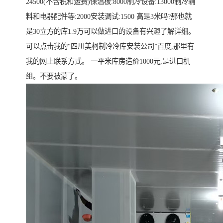
24500(不含税和运费)保温板:8000制冷设备:13000制冷辅
料和电器配件等:2000安装调试:1500 高是3米吗?那也就
是30立方的库1.9万可以做进口的设备有兴趣了解详细。
可以点击我的“四川美柯制冷冷库安装公司”百度,那里有
我的网上联系方式。 一平米库房造价1000元,是进口机
组。不要被蒙了。