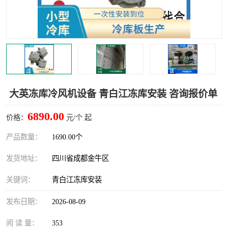
雅安冷库,雅安冻库
攀枝花冻库
烘干冷链
冻库安装，小型冻库造价
内江冷库，内江冻库
宜宾冷库，宜宾冻库设备
达州冷库、达州小型冷库
凉山冻库安装
大英冻库冷风机设备 青白江冻库安装 咨询报价单
甘孜冻库安装
6890.00
价格：
元/个 起
产品数量：
1690.00个
发货地址：
四川省成都金牛区
关键词：
青白江冻库安装
发布日期：
2026-08-09
阅 读 量：
353