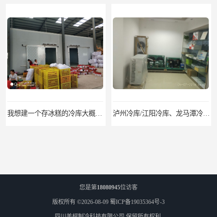
我想建一个存冰糕的冷库大概10平方米 需要价格
泸州冷库/江阳冷库、龙马潭冷库、纳溪冷库、泸县冷库、合江冷库、叙永冷库、古蔺冷库
您是第
18080945
位访客
版权所有 ©2026-08-09
蜀ICP备19035364号-3
四川美柯制冷科技有限公司
保留所有权利.