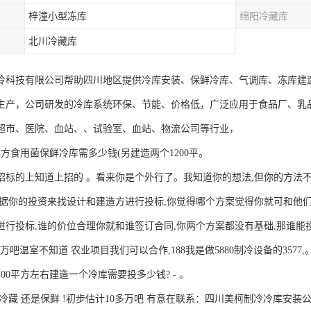
梓潼小型冻库
绵阳冷藏库
北川冷藏库
冷科技有限公司帮助四川地区提供冷库安装、保鲜冷库、气调库、冻库建
生产，公司研发的冷库系统环保、节能、价格低，广泛应用于食品厂、乳
超市、医院、血站、、试验室、血站、物流公司等行业，
立方食用菌保鲜冷库需多少钱(另建造两个1200平。
招标的上知道上招的 。看来你是个外行了。我知道你的想法,但你的方法不
根据你的投资来找设计和建造方进行投标,你觉得哪个方案觉得你就可和他们
进行投标,谁的价位合理你就和谁签订合同,你两个方案都没有基础,那谁能
0万吧温室不知道 农业项目我们可以合作,188我是做5880制冷设备的3577,
00平方左右建造一个冷库需要投多少钱? - 。
冷藏 还是保鲜 !初步估计10多万吧 有意在联系：四川美柯制冷冷库安装