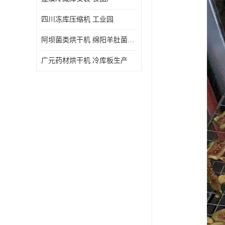
四川冻库压缩机 工业园
阿坝菌类烘干机 绵阳羊肚菌烘干机安装 安装造价
广元药材烘干机 冷库板生产