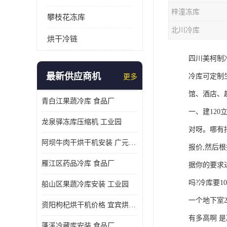
梓潼冻库
攀枝花冻库
北川冷库
烘干冷链
四川美柯制
最新供应商机
冷库可定制
更多
馆、酒店、
青白江果蔬冷库 食品厂
一、建120
龙泉驿冻库压缩机 工业园
对呀。哪有
阿坝牛肉干烘干机安装 广元牛肉干烘干机 安装造价
报价,然后
雁江区药品冷库 食品厂
据你的要求
吗?冷库要1
船山区果蔬冷库安装 工业园
一个地下室2
资阳枸杞烘干机价格 宜宾烘房价格 冷库板生产
有多高啊 是
蓬溪冷藏库安装 食品厂