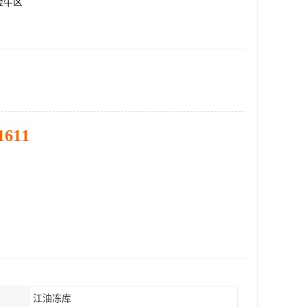
金牛区
1611
江油冻库