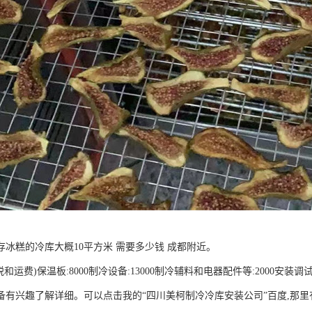
存冰糕的冷库大概10平方米 需要多少钱 成都附近。
含税和运费)保温板:8000制冷设备:13000制冷辅料和电器配件等:2000安装调试
备有兴趣了解详细。可以点击我的“四川美柯制冷冷库安装公司”百度,那里有