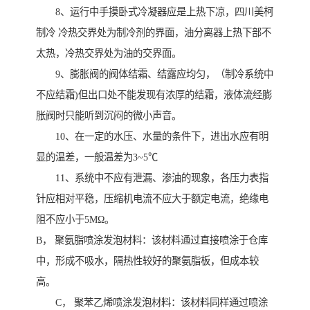
8、运行中手摸卧式冷凝器应是上热下凉，四川美柯
制冷 冷热交界处为制冷剂的界面，油分离器上热下部不
太热，冷热交界处为油的交界面。
9、膨胀阀的阀体结霜、结露应均匀，（制冷系统中
不应结霜)但出口处不能发现有浓厚的结霜，液体流经膨
胀阀时只能听到沉闷的微小声音。
10、在一定的水压、水量的条件下，进出水应有明
显的温差，一般温差为3~5℃
11、系统中不应有泄漏、渗油的现象，各压力表指
针应相对平稳，压缩机电流不应大于额定电流，绝缘电
阻不应小于5MΩ。
B， 聚氨脂喷涂发泡材料：该材料通过直接喷涂于仓库
中，形成不吸水，隔热性较好的聚氨脂板，但成本较
高。
C， 聚苯乙烯喷涂发泡材料：该材料同样通过喷涂