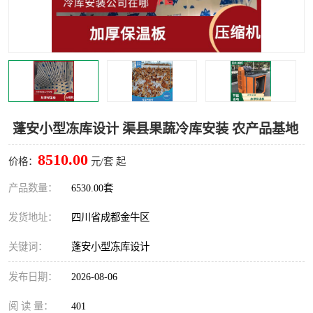
雅安冷库,雅安冻库
攀枝花冻库
烘干冷链
冻库安装，小型冻库造价
内江冷库，内江冻库
宜宾冷库，宜宾冻库设备
达州冷库、达州小型冷库
凉山冻库安装
蓬安小型冻库设计 渠县果蔬冷库安装 农产品基地
甘孜冻库安装
8510.00
价格：
元/套 起
产品数量：
6530.00套
发货地址：
四川省成都金牛区
关键词：
蓬安小型冻库设计
发布日期：
2026-08-06
阅 读 量：
401