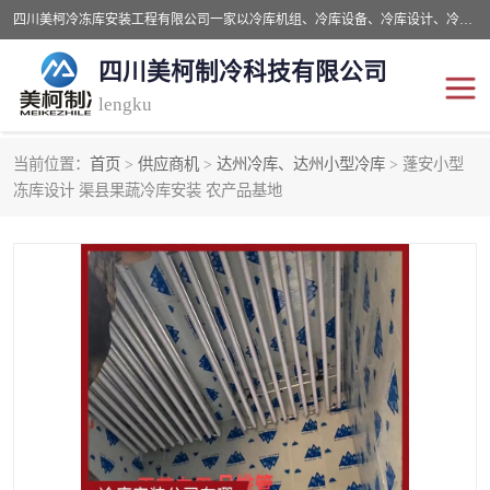
四川美柯冷冻库安装工程有限公司一家以冷库机组、冷库设备、冷库设计、冷冻库设备销售、冷库安装、冻库安装价格及技术服务为一体的综合企业，咨询热线：同等设备材料优惠10% 。公司各种类型安装组合式冷库、冷冻库、冷藏库、气调保鲜库、并提供成套设备供应、安装与调试、维护与维修、技术咨询、操作维修人员技术培训等
四川美柯制冷科技有限公司
lengku
当前位置：
首页
>
供应商机
>
达州冷库、达州小型冷库
> 蓬安小型
冷库安装，冷库价格
四川冷库，四川冻库安装
冻库设计 渠县果蔬冷库安装 农产品基地
成都冻库，成都冻库价格
绵阳冻库,绵阳保鲜冷库
德阳冻库安装，德阳冷库
广元冻库安装,广元冻库造
价格
价
南充冻库设计,南充冻库安
遂宁冻库
装
资阳冻库，资阳冻库安装
泸州冻库，泸州冷库
乐山冻库,乐山保鲜冷库
自贡冻库组装