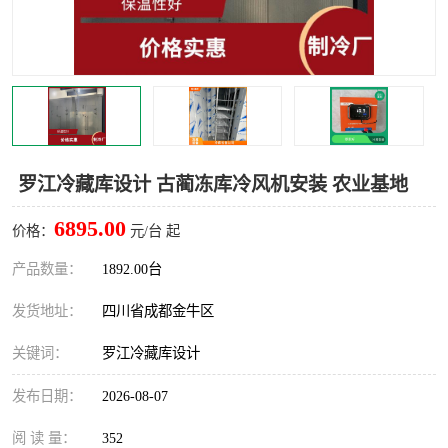
雅安冷库,雅安冻库
攀枝花冻库
烘干冷链
冻库安装，小型冻库造价
内江冷库，内江冻库
宜宾冷库，宜宾冻库设备
达州冷库、达州小型冷库
凉山冻库安装
罗江冷藏库设计 古蔺冻库冷风机安装 农业基地
甘孜冻库安装
6895.00
价格：
元/台 起
产品数量：
1892.00台
发货地址：
四川省成都金牛区
关键词：
罗江冷藏库设计
发布日期：
2026-08-07
阅 读 量：
352