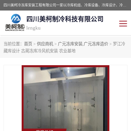
四川美柯冷冻库安装工程有限公司一家以冷库机组、冷库设备、冷库设计、冷冻库设备销售、冷库安装、冻库安装价格及技术服务为一体的综合企业，咨询热线：同等设备材料优惠10% 。公司各种类型安装组合式冷库、冷冻库、冷藏库、气调保鲜库、并提供成套设备供应、安装与调试、维护与维修、技术咨询、操作维修人员技术培训等
四川美柯制冷科技有限公司
lengku
当前位置：
首页
>
供应商机
>
广元冻库安装,广元冻库造价
> 罗江冷
冷库安装，冷库价格
四川冷库，四川冻库安装
藏库设计 古蔺冻库冷风机安装 农业基地
成都冻库，成都冻库价格
绵阳冻库,绵阳保鲜冷库
德阳冻库安装，德阳冷库
广元冻库安装,广元冻库造
价格
价
南充冻库设计,南充冻库安
遂宁冻库
装
资阳冻库，资阳冻库安装
泸州冻库，泸州冷库
乐山冻库,乐山保鲜冷库
自贡冻库组装