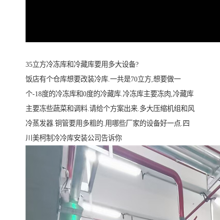
35立方冷冻库和冷藏库要用多大设备?
饭店有个仓库想要改装冷库.一共是70立方,想要做一
个-18度的冷冻库和0度的冷藏库.冷冻库主要冻肉,冷藏库
主要冻些蔬菜和调料.请给个方案出来.多大压缩机组和风
冷蒸发器.铜管要用多粗的.用哪些厂家的设备好一点.四
川美柯制冷冷库安装公司告诉你