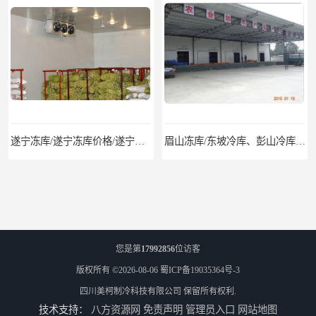
遂宁冻库/遂宁冻库价格/遂宁冻库安装
眉山冻库/东坡冷库、彭山冷库、仁寿冷库、丹棱冷库、青神冷库、洪雅冷库
您是第
17992856
位访客
版权所有 ©2026-08-06
蜀ICP备19035364号-3
四川美柯制冷科技有限公司
保留所有权利.
技术支持：
八方资源网
免责声明
管理员入口
网站地图