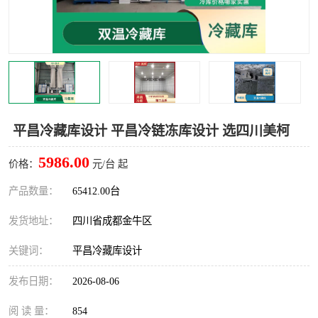
雅安冷库,雅安冻库
攀枝花冻库
烘干冷链
冻库安装，小型冻库造价
内江冷库，内江冻库
宜宾冷库，宜宾冻库设备
达州冷库、达州小型冷库
凉山冻库安装
平昌冷藏库设计 平昌冷链冻库设计 选四川美柯
甘孜冻库安装
5986.00
价格：
元/台 起
产品数量：
65412.00台
发货地址：
四川省成都金牛区
关键词：
平昌冷藏库设计
发布日期：
2026-08-06
阅 读 量：
854