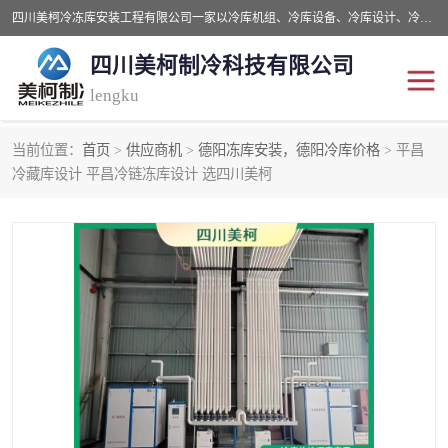
四川美柯冷冻库安装工程有限公司一家以冷库机组、冷库设备、冷库设计、冷冻库设备销售、冷库安装、冻库安装价格及技术服务为一体的综合企业，咨询热线：同等设备材料优惠10% 。公司各种类型安装组合式冷库、冷冻库、冷藏库、气调保鲜库、并提供成套设备供应、安装与调试、维护与维修、技术咨询、操作维修人员技术培训等
四川美柯制冷科技有限公司
lengku
当前位置：
首页
>
供应商机
>
德阳冻库安装，德阳冷库价格
> 平昌
冷库安装，冷库价格
四川冷库，四川冻库安装
冷藏库设计 平昌冷链冻库设计 选四川美柯
成都冻库，成都冻库价格
绵阳冻库,绵阳保鲜冷库
德阳冻库安装，德阳冷库
广元冻库安装,广元冻库造
价格
价
南充冻库设计,南充冻库安
遂宁冻库
装
资阳冻库，资阳冻库安装
泸州冻库，泸州冷库
乐山冻库,乐山保鲜冷库
自贡冻库组装