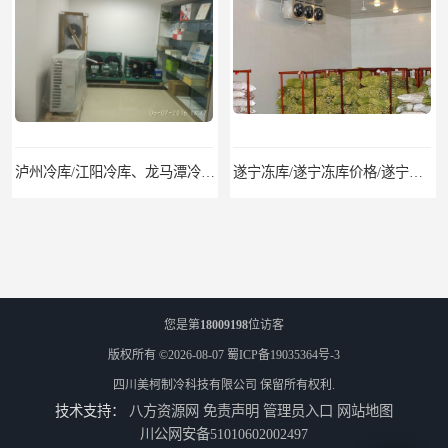
泸州冷库/江阳冷库、龙马潭冷库、纳溪冷库、泸县冷库、合江冷库、叙永冷库、古蔺冷库
遂宁冻库/遂宁冻库价格/遂宁冻库安装
您是第
18009198
位访客
版权所有 ©2026-08-07
蜀ICP备19035364号-3
四川美柯制冷科技有限公司
保留所有权利.
技术支持：
八方资源网
免责声明
管理员入口
网站地图
眉山冻库/东坡冷库、彭山冷库、仁寿冷库、丹棱冷库、青神冷库、洪雅冷库
绵竹冷库安装、中江冷库安装、罗江冷库安装
川公网安备51010602002497