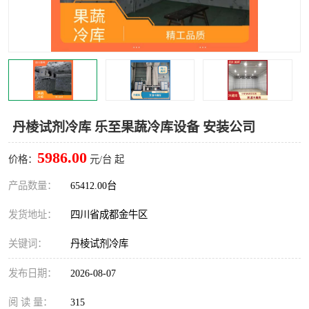
雅安冷库,雅安冻库
攀枝花冻库
烘干冷链
冻库安装，小型冻库造价
内江冷库，内江冻库
宜宾冷库，宜宾冻库设备
达州冷库、达州小型冷库
凉山冻库安装
丹棱试剂冷库 乐至果蔬冷库设备 安装公司
甘孜冻库安装
5986.00
价格：
元/台 起
产品数量：
65412.00台
发货地址：
四川省成都金牛区
关键词：
丹棱试剂冷库
发布日期：
2026-08-07
阅 读 量：
315