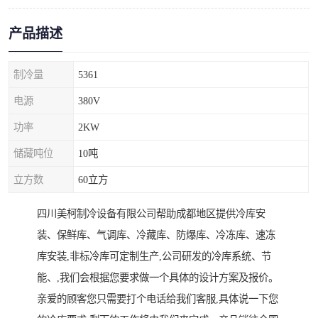
产品描述
制冷量
5361
电源
380V
功率
2KW
储藏吨位
10吨
立方数
60立方
四川美柯制冷设备有限公司帮助成都地区提供冷库安
装、保鲜库、气调库、冷藏库、防爆库、冷冻库、速冻
库安装,非标冷库可定制生产,公司研发的冷库系统、节
能、,我们会根据您要求做一个具体的设计方案及报价。
亲爱的顾客您只需要打个电话给我们客服,具体说一下您