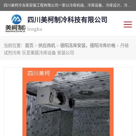
四川美柯冷冻库安装工程有限公司一家以冷库机组、冷库设备、冷库设计、冷冻库设备销售、冷库安装、冻库安装价格及技术服务为一体的综合企业，咨询热线：同等设备材料优惠10% 。公司各种类型安装组合式冷库、冷冻库、冷藏库、气调保鲜库、并提供成套设备供应、安装与调试、维护与维修、技术咨询、操作维修人员技术培训等
四川美柯制冷科技有限公司
lengku
当前位置：
首页
>
供应商机
>
德阳冻库安装，德阳冷库价格
> 丹棱
冷库安装，冷库价格
四川冷库，四川冻库安装
试剂冷库 乐至果蔬冷库设备 安装公司
成都冻库，成都冻库价格
绵阳冻库,绵阳保鲜冷库
德阳冻库安装，德阳冷库
广元冻库安装,广元冻库造
价格
价
南充冻库设计,南充冻库安
遂宁冻库
装
资阳冻库，资阳冻库安装
泸州冻库，泸州冷库
乐山冻库,乐山保鲜冷库
自贡冻库组装