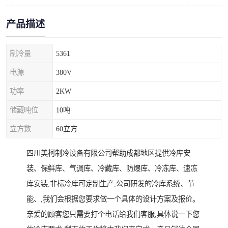
产品描述
制冷量
5361
电源
380V
功率
2KW
储藏吨位
10吨
立方数
60立方
四川美柯制冷设备有限公司帮助成都地区提供冷库安
装、保鲜库、气调库、冷藏库、防爆库、冷冻库、速冻
库安装,非标冷库可定制生产,公司研发的冷库系统、节
能、,我们会根据您要求做一个具体的设计方案及报价。
亲爱的顾客您只需要打个电话给我们客服,具体说一下您