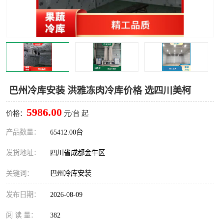
雅安冷库,雅安冻库
攀枝花冻库
烘干冷链
冻库安装，小型冻库造价
内江冷库，内江冻库
宜宾冷库，宜宾冻库设备
达州冷库、达州小型冷库
凉山冻库安装
巴州冷库安装 洪雅冻肉冷库价格 选四川美柯
甘孜冻库安装
5986.00
价格：
元/台 起
产品数量：
65412.00台
发货地址：
四川省成都金牛区
关键词：
巴州冷库安装
发布日期：
2026-08-09
阅 读 量：
382