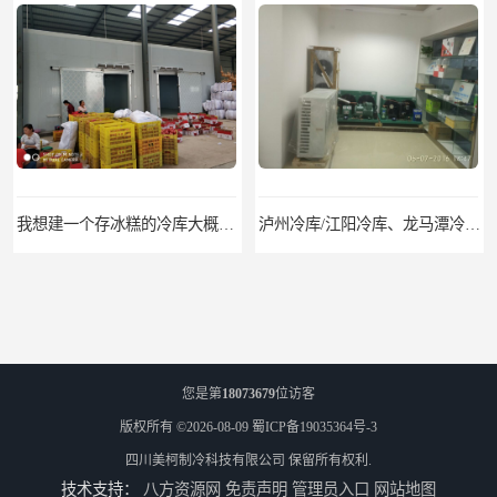
泸州冷库/江阳冷库、龙马潭冷库、纳溪冷库、泸县冷库、合江冷库、叙永冷库、古蔺冷库
遂宁冻库/遂宁冻库价格/遂宁冻库安装
您是第
18073679
位访客
版权所有 ©2026-08-09
蜀ICP备19035364号-3
四川美柯制冷科技有限公司
保留所有权利.
技术支持：
八方资源网
免责声明
管理员入口
网站地图