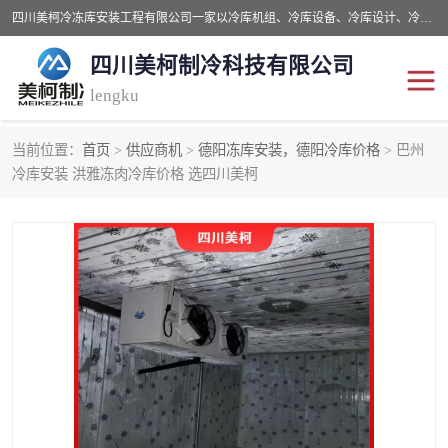
四川美柯冷冻库安装工程有限公司一家以冷库机组、冷库设备、冷库设计、冷冻库设备销售、冷库安装、冻库安装价格及技术服务为一体的综合企业，咨询热线：同等设备材料优惠10% 。公司各种类型安装组合式冷库、冷冻库、冷藏库、气调保鲜库、并提供成套设备供应、安装与调试、维护与维修、技术咨询、操作维修人员技术培训等
四川美柯制冷科技有限公司
lengku
当前位置：
首页
>
供应商机
>
德阳冻库安装，德阳冷库价格
> 巴州
冷库安装，冷库价格
四川冷库，四川冻库安装
冷库安装 洪雅冻肉冷库价格 选四川美柯
成都冻库，成都冻库价格
绵阳冻库,绵阳保鲜冷库
德阳冻库安装，德阳冷库
广元冻库安装,广元冻库造
价格
价
南充冻库设计,南充冻库安
遂宁冻库
装
资阳冻库，资阳冻库安装
泸州冻库，泸州冷库
乐山冻库,乐山保鲜冷库
自贡冻库组装