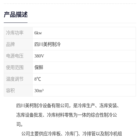
产品描述
冷库功率
6kw
品牌
四川美柯制冷
电源电压
380V
使用范围
保鲜
温度调节
8℃
容积
30m³
四川美柯制冷设备有限公司，是冷库生产、冻库安装、
冻库设备批发、冷库材料零售为一体的综合性制冷公
司。
公司主要供应冷库板、冷库门、冷排管以及制冷机组