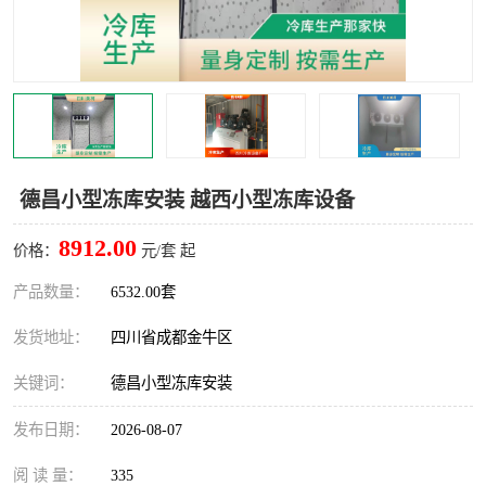
雅安冷库,雅安冻库
攀枝花冻库
烘干冷链
冻库安装，小型冻库造价
内江冷库，内江冻库
宜宾冷库，宜宾冻库设备
达州冷库、达州小型冷库
凉山冻库安装
德昌小型冻库安装 越西小型冻库设备
甘孜冻库安装
8912.00
价格：
元/套 起
产品数量：
6532.00套
发货地址：
四川省成都金牛区
关键词：
德昌小型冻库安装
发布日期：
2026-08-07
阅 读 量：
335