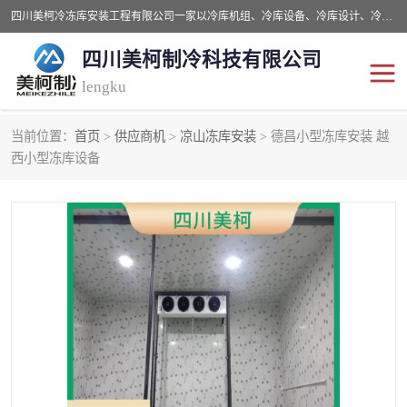
四川美柯冷冻库安装工程有限公司一家以冷库机组、冷库设备、冷库设计、冷冻库设备销售、冷库安装、冻库安装价格及技术服务为一体的综合企业，咨询热线：同等设备材料优惠10% 。公司各种类型安装组合式冷库、冷冻库、冷藏库、气调保鲜库、并提供成套设备供应、安装与调试、维护与维修、技术咨询、操作维修人员技术培训等
四川美柯制冷科技有限公司
lengku
当前位置：
首页
>
供应商机
>
凉山冻库安装
> 德昌小型冻库安装 越
冷库安装，冷库价格
四川冷库，四川冻库安装
西小型冻库设备
成都冻库，成都冻库价格
绵阳冻库,绵阳保鲜冷库
德阳冻库安装，德阳冷库
广元冻库安装,广元冻库造
价格
价
南充冻库设计,南充冻库安
遂宁冻库
装
资阳冻库，资阳冻库安装
泸州冻库，泸州冷库
乐山冻库,乐山保鲜冷库
自贡冻库组装