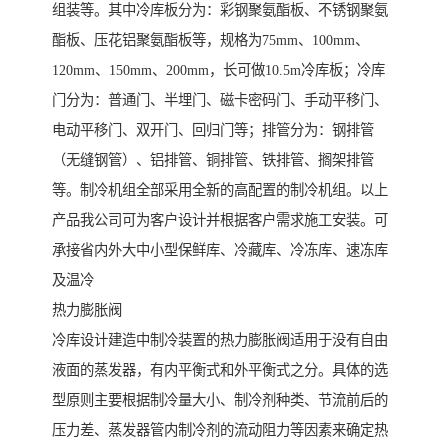
组装等。其中冷库板分为：彩钢聚氨酯板、不锈钢聚氨
酯板、压花铝聚氨酯板等，规格为75mm、100mm、
120mm、150mm、200mm，长可做10.5m冷库板；冷库
门分为：普通门、半埋门、磁卡密码门、手动平移门、
电动平移门、双开门、回归门等；排管分为：钢排管
（无缝钢管）、铝排管、铜排管、铁排管、搁架排管
等。制冷机组全部采用全新的高配置的制冷机组。以上
产品我公司可为客户设计并根据客户需求施工安装。可
承接省内外大中小型保鲜库、冷藏库、冷冻库、速冻库
及温冷
热力膨胀阀
冷库设计建造中制冷装置的热力膨胀阀适用于没有自由
液面的蒸发器，有内平衡式和外平衡式之分。具体的选
型原则主要根据制冷量大小、制冷剂种类、节流前后的
压力差、蒸发器管内制冷剂的流动阻力等因素来确定热