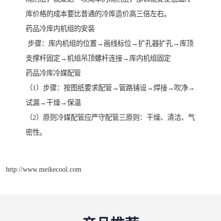
库价格的成本要比普通的冷库造价高三倍左右。
药品冷库内机组的安装
步骤：库内机组的位置→画线标位→扩孔器扩孔→库顶
支撑杆固定→机组吊顶螺杆连接→库内机组固定
药品冷库冷媒配管
（1）步骤：按图纸要求配管→管路铺设→焊接→吹净→
试漏→干燥→保温
（2）原则冷媒配管应严守配管三原则：干燥、清洁、气
密性。
http://www.meikecool.com