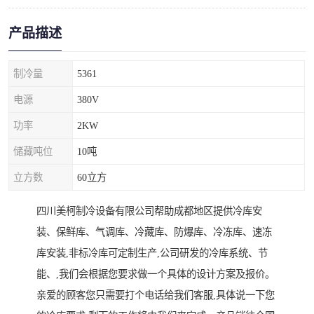
产品描述
制冷量
5361
电源
380V
功率
2KW
储藏吨位
10吨
立方数
60立方
四川美柯制冷设备有限公司帮助成都地区提供冷库安
装、保鲜库、气调库、冷藏库、防爆库、冷冻库、速冻
库安装,非标冷库可定制生产,公司研发的冷库系统、节
能、,我们会根据您要求做一个具体的设计方案及报价。
亲爱的顾客您只需要打个电话给我们客服,具体说一下您