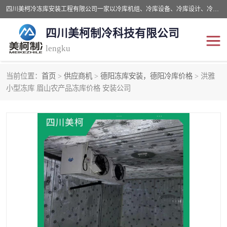
四川美柯冷冻库安装工程有限公司一家以冷库机组、冷库设备、冷库设计、冷冻库设备销售、冷库安装、冻库安装价格及技术服务为一体的综合企业，咨询热线：同等设备材料优惠10% 。公司各种类型安装组合式冷库、冷冻库、冷藏库、气调保鲜库、并提供成套设备供应、安装与调试、维护与维修、技术咨询、操作维修人员技术培训等
四川美柯制冷科技有限公司
lengku
当前位置：
首页
>
供应商机
>
德阳冻库安装，德阳冷库价格
> 洪雅
冷库安装，冷库价格
四川冷库，四川冻库安装
小型冻库 眉山农产品冻库价格 安装公司
成都冻库，成都冻库价格
绵阳冻库,绵阳保鲜冷库
德阳冻库安装，德阳冷库
广元冻库安装,广元冻库造
价格
价
南充冻库设计,南充冻库安
遂宁冻库
装
资阳冻库，资阳冻库安装
泸州冻库，泸州冷库
乐山冻库,乐山保鲜冷库
自贡冻库组装