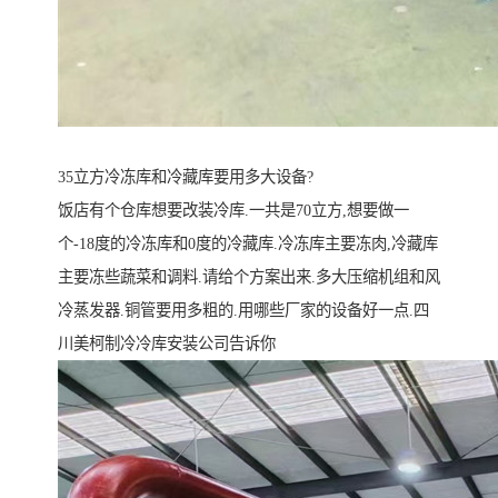
35立方冷冻库和冷藏库要用多大设备?
饭店有个仓库想要改装冷库.一共是70立方,想要做一
个-18度的冷冻库和0度的冷藏库.冷冻库主要冻肉,冷藏库
主要冻些蔬菜和调料.请给个方案出来.多大压缩机组和风
冷蒸发器.铜管要用多粗的.用哪些厂家的设备好一点.四
川美柯制冷冷库安装公司告诉你