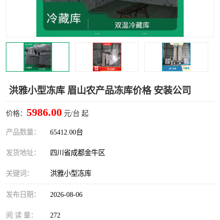
雅安冷库,雅安冻库
攀枝花冻库
烘干冷链
冻库安装，小型冻库造价
内江冷库，内江冻库
宜宾冷库，宜宾冻库设备
达州冷库、达州小型冷库
凉山冻库安装
洪雅小型冻库 眉山农产品冻库价格 安装公司
甘孜冻库安装
5986.00
价格：
元/台 起
产品数量：
65412.00台
发货地址：
四川省成都金牛区
关键词：
洪雅小型冻库
发布日期：
2026-08-06
阅 读 量：
272