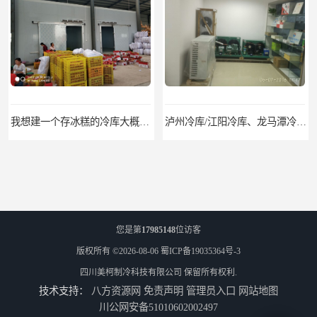
我想建一个存冰糕的冷库大概10平方米 需要价格
泸州冷库/江阳冷库、龙马潭冷库、纳溪冷库、泸县冷库、合江冷库、叙永冷库、古蔺冷库
您是第
17985148
位访客
版权所有 ©2026-08-06
蜀ICP备19035364号-3
四川美柯制冷科技有限公司
保留所有权利.
技术支持：
八方资源网
免责声明
管理员入口
网站地图
遂宁冻库/遂宁冻库价格/遂宁冻库安装
眉山冻库/东坡冷库、彭山冷库、仁寿冷库、丹棱冷库、青神冷库、洪雅冷库
川公网安备51010602002497