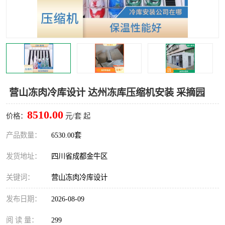
雅安冷库,雅安冻库
攀枝花冻库
烘干冷链
冻库安装，小型冻库造价
内江冷库，内江冻库
宜宾冷库，宜宾冻库设备
达州冷库、达州小型冷库
凉山冻库安装
营山冻肉冷库设计 达州冻库压缩机安装 采摘园
甘孜冻库安装
8510.00
价格：
元/套 起
产品数量：
6530.00套
发货地址：
四川省成都金牛区
关键词：
营山冻肉冷库设计
发布日期：
2026-08-09
阅 读 量：
299