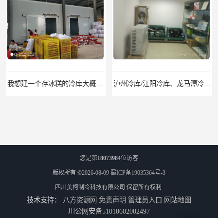
我想建一个存冰糕的冷库大概10平方米 需要价格
泸州冷库/江阳冷库、龙马潭冷库、纳溪冷库、泸县冷库、合江冷库、叙永冷库、古蔺冷库
您是第
18073984
位访客
版权所有 ©2026-08-09
蜀ICP备19035364号-3
四川美柯制冷科技有限公司
保留所有权利.
技术支持：
八方资源网
免责声明
管理员入口
网站地图
遂宁冻库/遂宁冻库价格/遂宁冻库安装
眉山冻库/东坡冷库、彭山冷库、仁寿冷库、丹棱冷库、青神冷库、洪雅冷库
川公网安备51010602002497