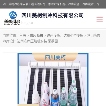
四川美柯冷冻库安装工程有限公司一家以冷库机组、冷库设备、冷库设计、冷冻库设备销售、冷库安装、冻库安装价格及技术服务为一体的综合企业，咨询热线：同等设备材料优惠10% 。公司各种类型安装组合式冷库、冷冻库、冷藏库、气调保鲜库、并提供成套设备供应、安装与调试、维护与维修、技术咨询、操作维修人员技术培训等
四川美柯制冷科技有限公司
lengku
当前位置：
首页
>
供应商机
>
达州冷库、达州小型冷库
> 营山冻肉
冷库安装，冷库价格
四川冷库，四川冻库安装
冷库设计 达州冻库压缩机安装 采摘园
成都冻库，成都冻库价格
绵阳冻库,绵阳保鲜冷库
德阳冻库安装，德阳冷库
广元冻库安装,广元冻库造
价格
价
南充冻库设计,南充冻库安
遂宁冻库
装
资阳冻库，资阳冻库安装
泸州冻库，泸州冷库
乐山冻库,乐山保鲜冷库
自贡冻库组装