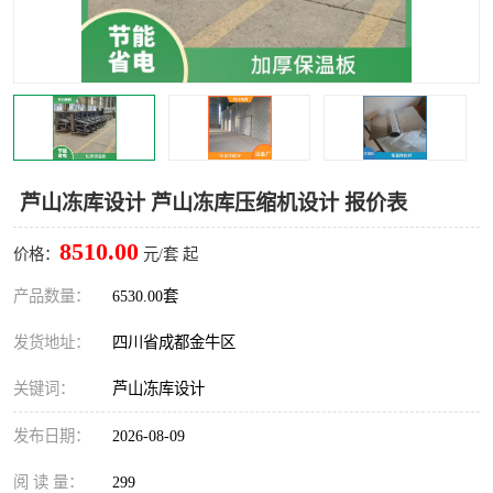
雅安冷库,雅安冻库
攀枝花冻库
烘干冷链
冻库安装，小型冻库造价
内江冷库，内江冻库
宜宾冷库，宜宾冻库设备
达州冷库、达州小型冷库
凉山冻库安装
芦山冻库设计 芦山冻库压缩机设计 报价表
甘孜冻库安装
8510.00
价格：
元/套 起
产品数量：
6530.00套
发货地址：
四川省成都金牛区
关键词：
芦山冻库设计
发布日期：
2026-08-09
阅 读 量：
299