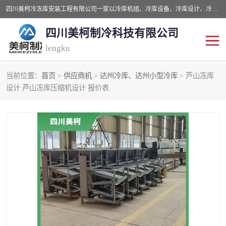
四川美柯冷冻库安装工程有限公司一家以冷库机组、冷库设备、冷库设计、冷冻库设备销售、冷库安装、冻库安装价格及技术服务为一体的综合企业，咨询热线：同等设备材料优惠10% 。公司各种类型安装组合式冷库、冷冻库、冷藏库、气调保鲜库、并提供成套设备供应、安装与调试、维护与维修、技术咨询、操作维修人员技术培训等
四川美柯制冷科技有限公司
lengku
当前位置：
首页
>
供应商机
>
达州冷库、达州小型冷库
> 芦山冻库
冷库安装，冷库价格
四川冷库，四川冻库安装
设计 芦山冻库压缩机设计 报价表
成都冻库，成都冻库价格
绵阳冻库,绵阳保鲜冷库
德阳冻库安装，德阳冷库
广元冻库安装,广元冻库造
价格
价
南充冻库设计,南充冻库安
遂宁冻库
装
资阳冻库，资阳冻库安装
泸州冻库，泸州冷库
乐山冻库,乐山保鲜冷库
自贡冻库组装