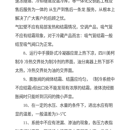
速冻隧道、冷却隧道及温冷库，等一体化交钥匙工程及
售后服务为一体的 从生产到售后一条龙 服务，从根本上
解决了广大客户的后顾之忧。
气缸壁不应有局部发热和结霜情况，空调产品，吸气管
不应有结霜现象，对于冷藏产品而言：吸气管结霜一般
结至吸气阀口为正常。
8、运行中手摸卧式冷凝器应是上热下凉，四川美柯
制冷 冷热交界处为制冷剂的界面，油分离器上热下部不
太热，冷热交界处为油的交界面。
9、膨胀阀的阀体结霜、结露应均匀，（制冷系统中
不应结霜)但出口处不能发现有浓厚的结霜，液体流经膨
胀阀时只能听到沉闷的微小声音。
10、在一定的水压、水量的条件下，进出水应有明
显的温差，一般温差为3~5℃
11、系统中不应有泄漏、渗油的现象，各压力表指