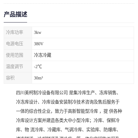
产品描述
冷库功率
3kw
电源电压
380V
使用范围
冷冻冷藏
温度调节
-2℃
容积
30m³
四川美柯制冷设备有限公司 是集冷库生产、冻库销售、
冷冻库设计、冷库设备安装制冷技术咨询及售后服务于
一体的综合性企业，致力于高新智能型冷库 ，提 供各种
冷库设计方案并建造各类大中小型冷库；冷库、保鲜冷
库、物 流冷库、冷藏库、气调冷库、实验库、防爆库、