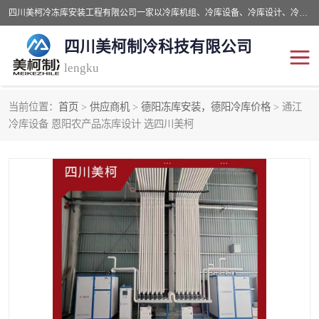
四川美柯冷冻库安装工程有限公司一家以冷库机组、冷库设备、冷库设计、冷冻库设备销售、冷库安装、冻库安装价格及技术服务为一体的综合企业，咨询热线：同等设备材料优惠10% 。公司各种类型安装组合式冷库、冷冻库、冷藏库、气调保鲜库、并提供成套设备供应、安装与调试、维护与维修、技术咨询、操作维修人员技术培训等
四川美柯制冷科技有限公司
lengku
当前位置：
首页
>
供应商机
>
德阳冻库安装，德阳冷库价格
> 通江
冷库安装，冷库价格
四川冷库，四川冻库安装
冷库设备 恩阳农产品冻库设计 选四川美柯
成都冻库，成都冻库价格
绵阳冻库,绵阳保鲜冷库
德阳冻库安装，德阳冷库
广元冻库安装,广元冻库造
价格
价
南充冻库设计,南充冻库安
遂宁冻库
装
资阳冻库，资阳冻库安装
泸州冻库，泸州冷库
乐山冻库,乐山保鲜冷库
自贡冻库组装