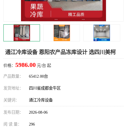
雅安冷库,雅安冻库
攀枝花冻库
烘干冷链
冻库安装，小型冻库造价
内江冷库，内江冻库
宜宾冷库，宜宾冻库设备
达州冷库、达州小型冷库
凉山冻库安装
通江冷库设备 恩阳农产品冻库设计 选四川美柯
甘孜冻库安装
5986.00
价格：
元/台 起
产品数量：
65412.00台
发货地址：
四川省成都金牛区
关键词：
通江冷库设备
发布日期：
2026-08-06
阅 读 量：
296