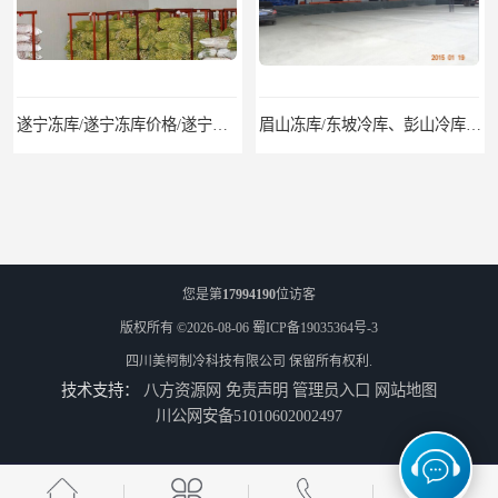
遂宁冻库/遂宁冻库价格/遂宁冻库安装
眉山冻库/东坡冷库、彭山冷库、仁寿冷库、丹棱冷库、青神冷库、洪雅冷库
您是第
17994190
位访客
版权所有 ©2026-08-06
蜀ICP备19035364号-3
四川美柯制冷科技有限公司
保留所有权利.
技术支持：
八方资源网
免责声明
管理员入口
网站地图
绵竹冷库安装、中江冷库安装、罗江冷库安装
德阳旌阳区冷库、广汉冷库安装、什邡冷冻库报价
川公网安备51010602002497