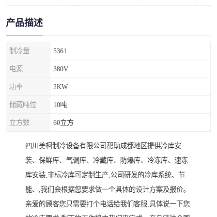
产品描述
制冷量
5361
电源
380V
功率
2KW
储藏吨位
10吨
立方数
60立方
四川美柯制冷设备有限公司帮助成都地区提供冷库安
装、保鲜库、气调库、冷藏库、防爆库、冷冻库、速冻
库安装,非标冷库可定制生产,公司研发的冷库系统、节
能、,我们会根据您要求做一个具体的设计方案及报价。
亲爱的顾客您只需要打个电话给我们客服,具体说一下您