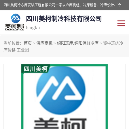
四川美柯冷冻库安装工程有限公司一家以冷库机组、冷库设备、冷库设计、冷冻库设备销售、冷库安装、冻库安装价格及技术服务为一体的综合企业，咨询热线：同等设备材料优惠10% 。公司各种类型安装组合式冷库、冷冻库、冷藏库、气调保鲜库、并提供成套设备供应、安装与调试、维护与维修、技术咨询、操作维修人员技术培训等
四川美柯制冷科技有限公司
lengku
当前位置：
首页
>
供应商机
>
绵阳冻库,绵阳保鲜冷库
> 资中冻肉冷
冷库安装，冷库价格
四川冷库，四川冻库安装
库价格 工业园
成都冻库，成都冻库价格
绵阳冻库,绵阳保鲜冷库
德阳冻库安装，德阳冷库
广元冻库安装,广元冻库造
价格
价
南充冻库设计,南充冻库安
遂宁冻库
装
资阳冻库，资阳冻库安装
泸州冻库，泸州冷库
乐山冻库,乐山保鲜冷库
自贡冻库组装