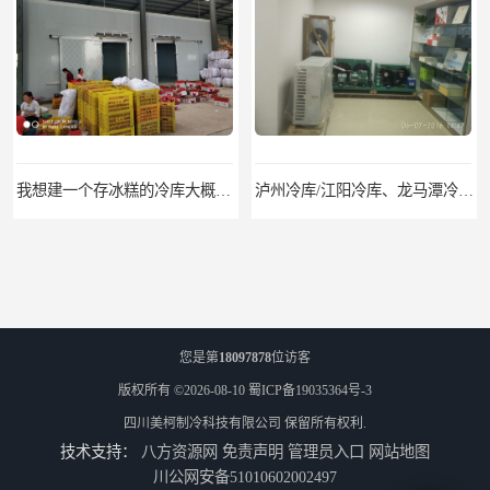
我想建一个存冰糕的冷库大概10平方米 需要价格
泸州冷库/江阳冷库、龙马潭冷库、纳溪冷库、泸县冷库、合江冷库、叙永冷库、古蔺冷库
您是第
18097878
位访客
版权所有 ©2026-08-10
蜀ICP备19035364号-3
四川美柯制冷科技有限公司
保留所有权利.
技术支持：
八方资源网
免责声明
管理员入口
网站地图
遂宁冻库/遂宁冻库价格/遂宁冻库安装
眉山冻库/东坡冷库、彭山冷库、仁寿冷库、丹棱冷库、青神冷库、洪雅冷库
川公网安备51010602002497