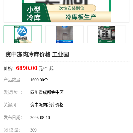
雅安冷库,雅安冻库
攀枝花冻库
烘干冷链
冻库安装，小型冻库造价
内江冷库，内江冻库
宜宾冷库，宜宾冻库设备
达州冷库、达州小型冷库
凉山冻库安装
资中冻肉冷库价格 工业园
甘孜冻库安装
6890.00
价格：
元/个 起
产品数量：
1690.00个
发货地址：
四川省成都金牛区
关键词：
资中冻肉冷库价格
发布日期：
2026-08-10
阅 读 量：
309